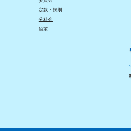
委員会
定款・規則
分科会
沿革