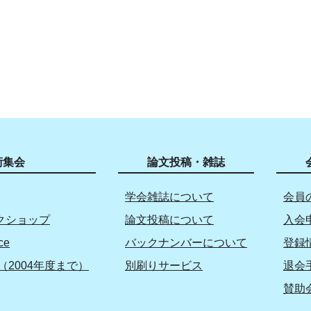
術集会
論文投稿・雑誌
学会雑誌について
会員
クショップ
論文投稿について
入会
ce
バックナンバーについて
登録
（2004年度まで）
別刷りサービス
退会
賛助