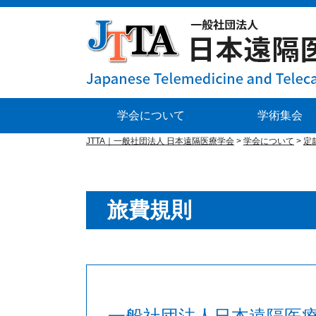
学会について
学術集会
JTTA｜一般社団法人 日本遠隔医療学会
>
学会について
>
定
旅費規則