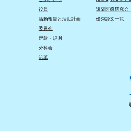
役員
遠隔医療研究会 
活動報告と活動計画
優秀論文一覧
委員会
定款・規則
分科会
沿革