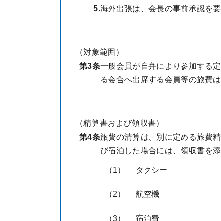
5.
海外出張は、会長の事前承認を要
（対象範囲）
第3条
一般会員が自弁により参加する定
る会合へ出席する会員等の旅費は
（精算書および領収書）
第4条
旅費の清算は、別に定める旅費精
び宿泊した場合には、領収書を添
（1）
タクシー
（2）
航空機
（3）
宿泊費