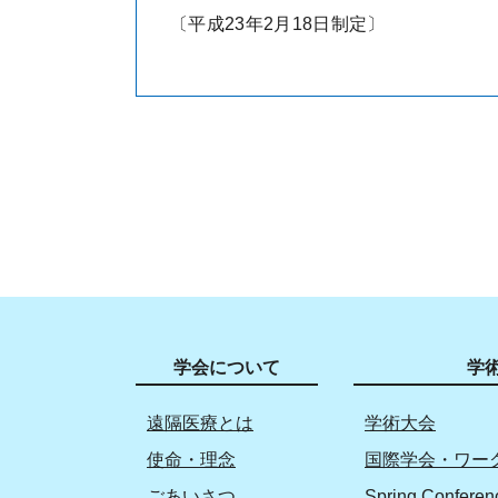
〔平成23年2月18日制定〕
学会について
学
遠隔医療とは
学術大会
使命・理念
国際学会・ワー
ごあいさつ
Spring Conferen