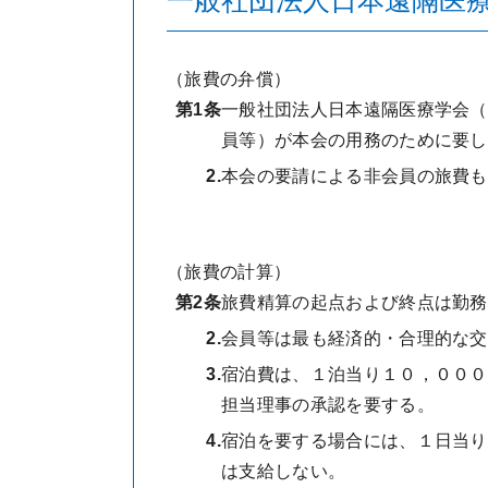
一般社団法人日本遠隔医
（旅費の弁償）
第1条
一般社団法人日本遠隔医療学会（
員等）が本会の用務のために要し
2.
本会の要請による非会員の旅費も
（旅費の計算）
第2条
旅費精算の起点および終点は勤務
2.
会員等は最も経済的・合理的な交
3.
宿泊費は、１泊当り１０，０００
担当理事の承認を要する。
4.
宿泊を要する場合には、１日当り
は支給しない。